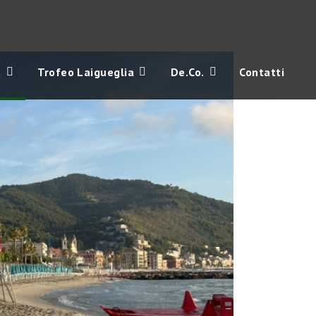
a
Trofeo Laigueglia
De.Co.
Contatti