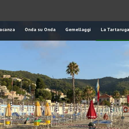
vacanza
Onda su Onda
Gemellaggi
La Tartarug