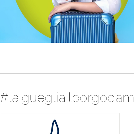
#laiguegliailborgodam