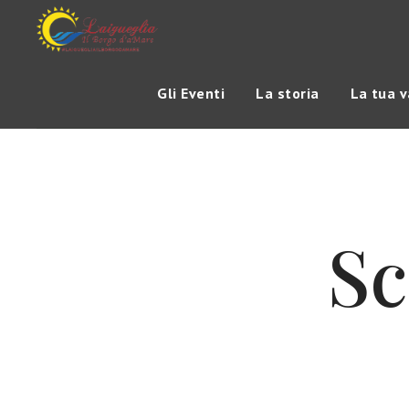
Gli Eventi
La storia
La tua 
Sc