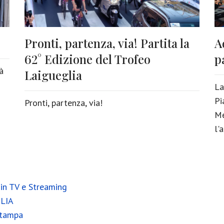
Pronti, partenza, via! Partita la
A
62° Edizione del Trofeo
p
à
Laigueglia
La
Pi
Pronti, partenza, via!
Me
l'
in TV e Streaming
LIA
Stampa