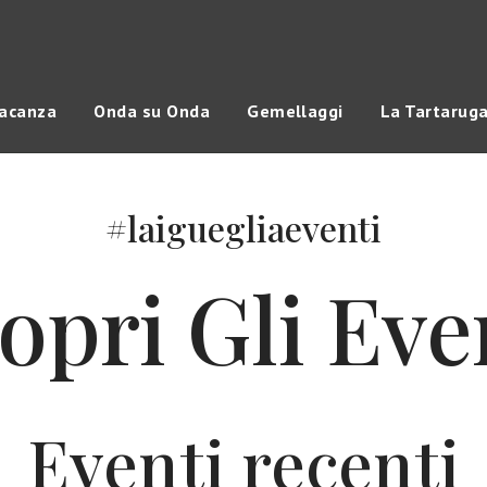
vacanza
Onda su Onda
Gemellaggi
La Tartarug
#laiguegliaeventi
opri Gli Eve
Eventi recenti