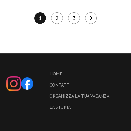
1
2
3
HOME
CONTATTI
ORGANIZZA LA TUA VACANZA
LA STORIA