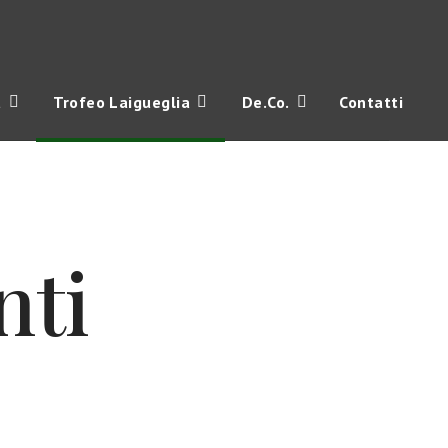
a
Trofeo Laigueglia
De.Co.
Contatti
nti