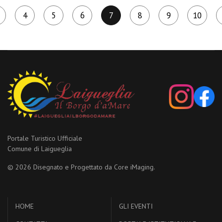
4
5
6
7
8
9
10
Portale Turistico Ufficiale
Comune di Laigueglia
© 2026 Disegnato e Progettato da
Core iMaging.
HOME
GLI EVENTI