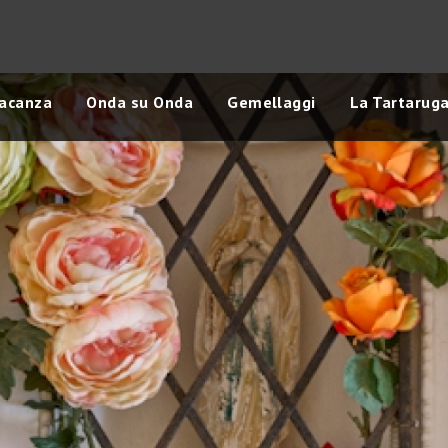
vacanza
Onda su Onda
Gemellaggi
La Tartarug