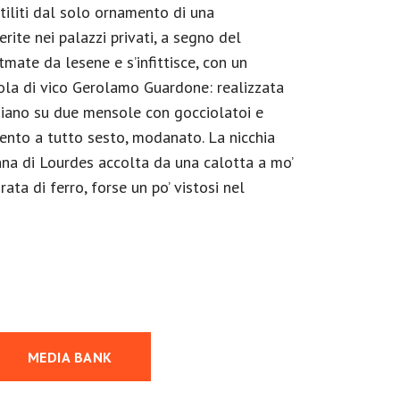
ntiliti dal solo ornamento di una
rite nei palazzi privati, a segno del
itmate da lesene e s’infittisce, con un
icola di vico Gerolamo Guardone: realizzata
giano su due mensole con gocciolatoi e
mento a tutto sesto, modanato. La nicchia
nna di Lourdes accolta da una calotta a mo’
rata di ferro, forse un po’ vistosi nel
MEDIA BANK