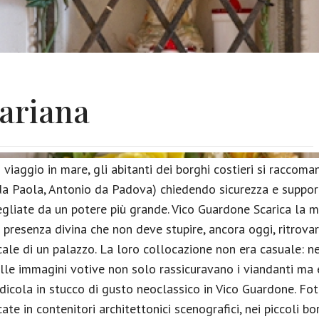
ariana
viaggio in mare, gli abitanti dei borghi costieri si raccoma
da Paola, Antonio da Padova) chiedendo sicurezza e supporto 
 vegliate da un potere più grande. Vico Guardone Scarica la 
a presenza divina che non deve stupire, ancora oggi, ritrov
 scale di un palazzo. La loro collocazione non era casuale: nel
lle immagini votive non solo rassicuravano i viandanti ma 
icola in stucco di gusto neoclassico in Vico Guardone. Fot
cate in contenitori architettonici scenografici, nei piccoli