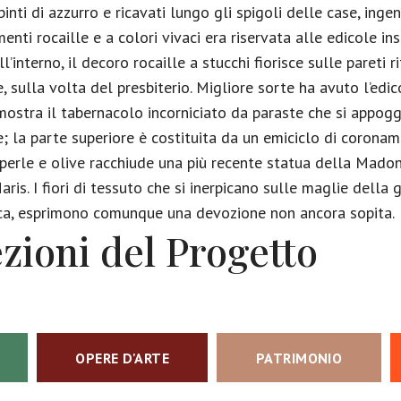
pinti di azzurro e ricavati lungo gli spigoli delle case, inge
ti rocaille e a colori vivaci era riservata alle edicole inse
l’interno, il decoro rocaille a stucchi fiorisce sulle pareti r
, sulla volta del presbiterio. Migliore sorte ha avuto l’ed
mostra il tabernacolo incorniciato da paraste che si appog
re; la parte superiore è costituita da un emiciclo di corona
 perle e olive racchiude una più recente statua della Mado
ris. I fiori di tessuto che si inerpicano sulle maglie della g
ntica, esprimono comunque una devozione non ancora sopita.
ezioni del Progetto
OPERE D'ARTE
PATRIMONIO