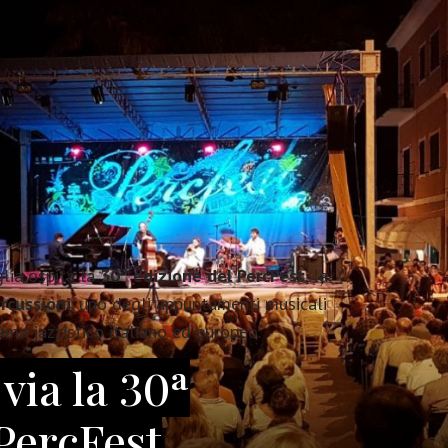
lia ospita la
30ª edizione del PercFest
, la
rcussioni
, uno degli appuntamenti musicali
ama jazzistico italiano ed europeo.
 via la 30ª
 PercFest