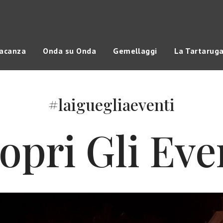
vacanza
Onda su Onda
Gemellaggi
La Tartarug
#laiguegliaeventi
opri Gli Eve