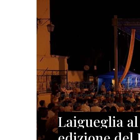
Dal 17 al 21 giugno 2026, Laigueg
Festa Europea del Jazz e delle Pe
più longevi e apprezzati del panor
Laigueglia al
edizione del