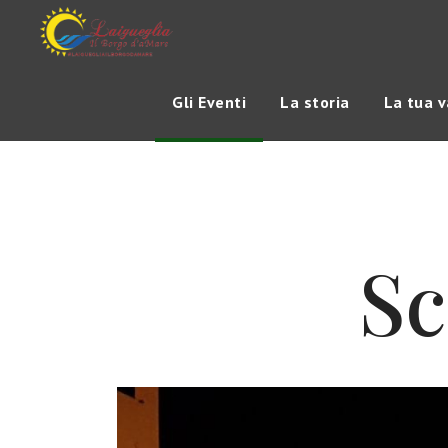
Gli Eventi
La storia
La tua 
Sc