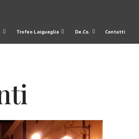
a
Trofeo Laigueglia
De.Co.
Contatti
nti