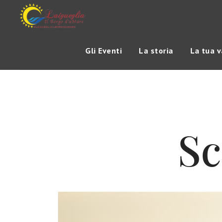
Gli Eventi
La storia
La tua 
Sc