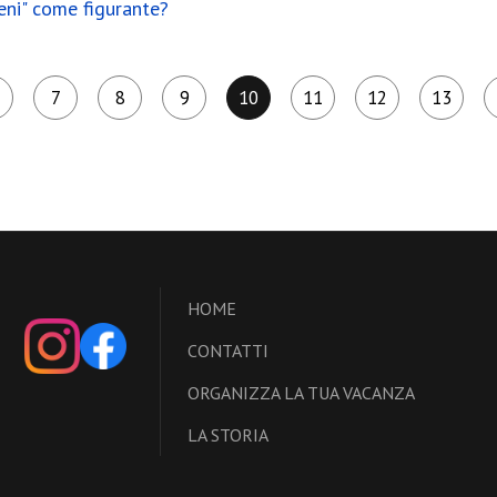
eni" come figurante?
7
8
9
10
11
12
13
HOME
CONTATTI
ORGANIZZA LA TUA VACANZA
LA STORIA