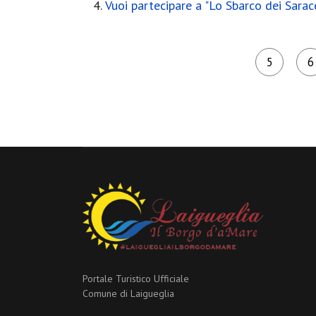
Vuoi partecipare a "Lo Sbarco dei Sarac
5
6
Portale Turistico Ufficiale
Comune di Laigueglia