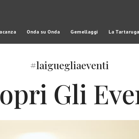
vacanza
Onda su Onda
Gemellaggi
La Tartarug
#laiguegliaeventi
opri Gli Eve