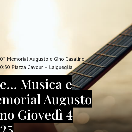
0° Memorial Augusto e Gino Casalino
0:30 Piazza Cavour – Laigueglia
re… Musica e
emorial Augusto
ino Giovedì 4
025