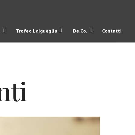
a
Trofeo Laigueglia
De.Co.
Contatti
nti